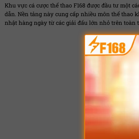
Khu vực cá cược thể thao F168 được đầu tư một cá
dẫn. Nền tảng này cung cấp nhiều môn thể thao kh
nhật hàng ngày từ các giải đấu lớn nhỏ trên toàn t