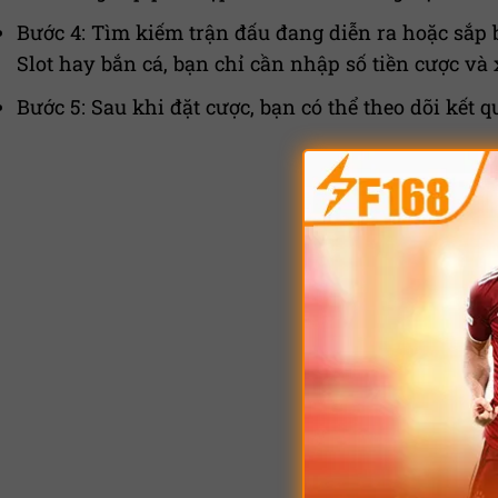
Bước 4: Tìm kiếm trận đấu đang diễn ra hoặc sắp b
Slot hay bắn cá, bạn chỉ cần nhập số tiền cược và
Bước 5: Sau khi đặt cược, bạn có thể theo dõi kết q