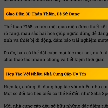
Giao Diện 3D Thân Thiện, Dễ Sử Dụng
Thể thao F168 sở hữu một giao diện được thiết kế 
rõ ràng, màu sắc hài hòa giúp người dùng dễ dàng 
tính và thiết bị di động, đảm bảo trải nghiệm mượ
Do đó, bạn có thể đặt cược mọi lúc mọi nơi, dù ở 
chơi thao tác nhanh chóng và tiết kiệm thời gian.
Hợp Tác Với Nhiều Nhà Cung Cấp Uy Tín
Hiện tại, chúng tôi đang hợp tác với nhiều nhà c
Một số đối tác tiêu biểu có thể kể đến như Saba S
Mỗi nhà cung cấp đều sở hữu những đặc điểm riêng