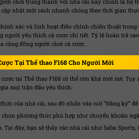
ời chơi trung thành với nhà cái này chính là hệ thố
ợc cập nhật một cách nhanh chóng theo thời gian thự
hính xác và linh hoạt điều chỉnh chiến thuật trong 
 người yêu thích cá cược chi tiết. Tỷ lệ hoàn trả c
a cộng đồng người chơi cá cược.
Cược Tại Thể thao F168 Cho Người Mới
 cược tại Thể thao F168 có thể còn khá mới mẻ. Tuy 
gia mọi trận đấu yêu thích:
thức của nhà cái, sau đó nhấn vào nút “Đăng ký” để 
 đó chọn phương thức phù hợp như chuyển khoản ngâ
. Tại đây, bạn sẽ thấy các nhà cái như Saba Sports