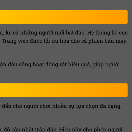
en, kể cả những người mới bắt đầu. Hệ thống bố cục
ợc. Trang web được tối ưu hóa cho cả phiên bản máy
rận đấu cũng hoạt động rất hiệu quả, giúp người
g đến cho người chơi nhiều sự lựa chọn đa dạng.
c độ cập nhật trận đấu. Điều này cho phép người