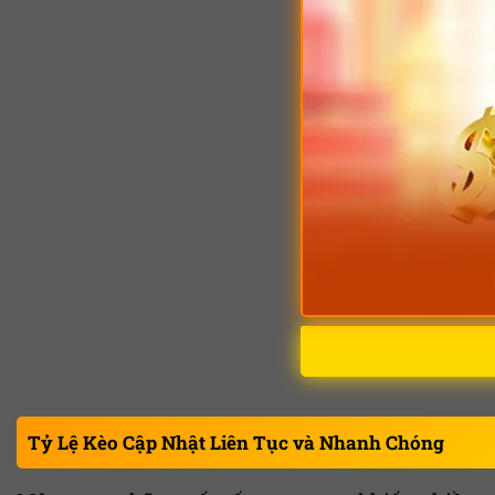
Tỷ Lệ Kèo Cập Nhật Liên Tục và Nhanh Chóng