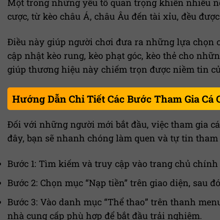
Một trong những yếu tố quan trọng khiến nhiều ngư
cược, từ kèo châu Á, châu Âu đến tài xỉu, đều đư
Điều này giúp người chơi đưa ra những lựa chọn c
cập nhật kèo rung, kèo phạt góc, kèo thẻ cho những
giúp thương hiệu này chiếm trọn được niềm tin củ
Hướng Dẫn Chi Tiết Các Bước Tham Gia Cá 
Đối với những người mới bắt đầu, việc tham gia cá
đây, bạn sẽ nhanh chóng làm quen và tự tin tham 
Bước 1: Tìm kiếm và truy cập vào trang chủ chính 
Bước 2: Chọn mục “Nạp tiền” trên giao diện, sau
Bước 3: Vào danh mục “Thể thao” trên thanh menu
nhà cung cấp phù hợp để bắt đầu trải nghiệm.