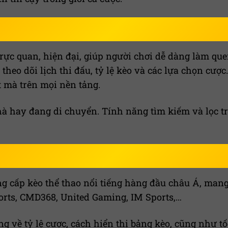
trực quan, hiện đại, giúp người chơi dễ dàng làm qu
theo dõi lịch thi đấu, tỷ lệ kèo và các lựa chọn cư
t mà trên mọi nền tảng.
nhà hay đang di chuyển. Tính năng tìm kiếm và lọc t
ung cấp kèo thể thao nổi tiếng hàng đầu châu Á, man
ports, CMD368, United Gaming, IM Sports,…
 về tỷ lệ cược, cách hiển thị bảng kèo, cũng như tố