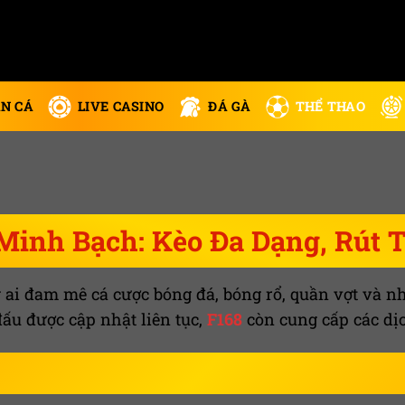
N CÁ
LIVE CASINO
ĐÁ GÀ
THỂ THAO
Minh Bạch: Kèo Đa Dạng, Rút 
ai đam mê cá cược bóng đá, bóng rổ, quần vợt và nhi
đấu được cập nhật liên tục,
F168
còn cung cấp các dị