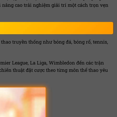
 nâng cao trải nghiệm giải trí một cách trọn vẹn
 thao truyền thống như bóng đá, bóng rổ, tennis,
remier League, La Liga, Wimbledon đến các trận
hiến thuật đặt cược theo từng môn thể thao yêu