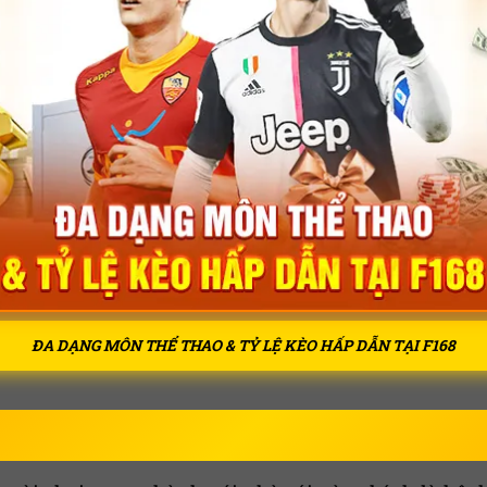
ĐA DẠNG MÔN THỂ THAO & TỶ LỆ KÈO HẤP DẪN TẠI F168