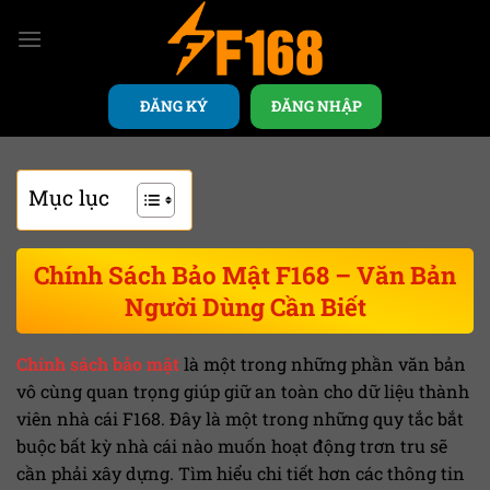
Bỏ
qua
nội
dung
ĐĂNG KÝ
ĐĂNG NHẬP
Mục lục
Chính Sách Bảo Mật F168 – Văn Bản
Người Dùng Cần Biết
Chính sách bảo mật
là một trong những phần văn bản
vô cùng quan trọng giúp giữ an toàn cho dữ liệu thành
viên nhà cái F168. Đây là một trong những quy tắc bắt
buộc bất kỳ nhà cái nào muốn hoạt động trơn tru sẽ
cần phải xây dựng. Tìm hiểu chi tiết hơn các thông tin