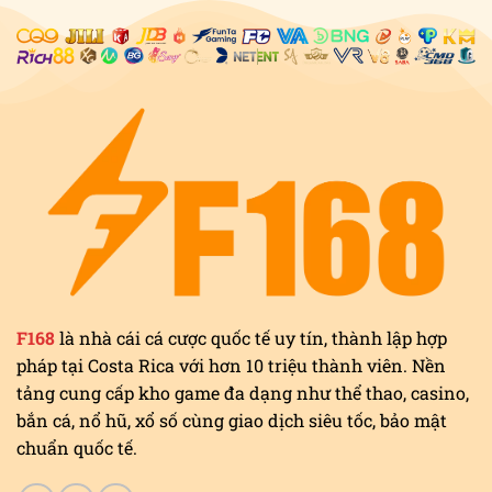
F168
là nhà cái cá cược quốc tế uy tín, thành lập hợp
pháp tại Costa Rica với hơn 10 triệu thành viên. Nền
tảng cung cấp kho game đa dạng như thể thao, casino,
bắn cá, nổ hũ, xổ số cùng giao dịch siêu tốc, bảo mật
chuẩn quốc tế.