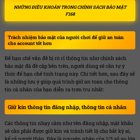
NHỮNG ĐIỀU KHOẢN TRONG CHÍNH SÁCH BẢO MẬT
F168
Trách nhiệm bảo mật của người chơi để giữ an toàn
cho account tốt hơn
Để hạn chế vấn đề bị rò rỉ thông tin như chính sách
bảo mật đã đề cập bên trên, người dùng sẽ cần tự ý
thức để hạn chế tình trạng này. Chi tiết hơn, sau đây sẽ
là những lưu ý giúp quá trình giữ an toàn cho thông
tin cá nhân của bạn diễn ra trơn tru nhất:
Giữ kín thông tin đăng nhập, thông tin cá nhân
Các thông tin nhạy cảm như tên đăng nhập, mật khẩu
sẽ cần phải được giữ kín và tránh tiết lộ cho bất kỳ ai,
kể cả người thân. Đây là nguyên nhân của 1/3 số vụ lừa