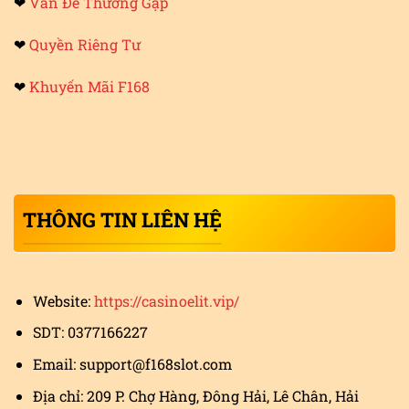
❤
Vấn Đề Thường Gặp
❤
Quyền Riêng Tư
❤
Khuyến Mãi F168
THÔNG TIN LIÊN HỆ
Website:
https://casinoelit.vip/
SDT: 0377166227
Email:
support@f168slot.com
Địa chỉ: 209 P. Chợ Hàng, Đông Hải, Lê Chân, Hải