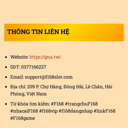
THÔNG TIN LIÊN HỆ
Website:
https://gna.tw/
SDT: 0377166227
Email:
support@f168slot.com
Địa chỉ: 209 P. Chợ Hàng, Đông Hải, Lê Chân, Hải
Phòng, Việt Nam
Từ khóa tìm kiếm: #F168 #trangchuF168
#nhacaiF168 #f168vip #f168dangnhap #linkF168
#F168game