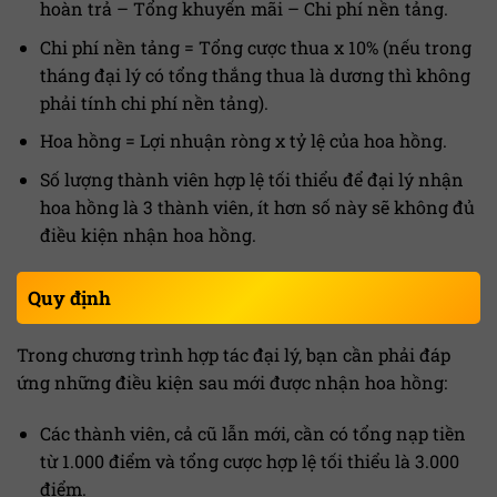
hoàn trả – Tổng khuyến mãi – Chi phí nền tảng.
Chi phí nền tảng = Tổng cược thua x 10% (nếu trong
tháng đại lý có tổng thắng thua là dương thì không
phải tính chi phí nền tảng).
Hoa hồng = Lợi nhuận ròng x tỷ lệ của hoa hồng.
Số lượng thành viên hợp lệ tối thiểu để đại lý nhận
hoa hồng là 3 thành viên, ít hơn số này sẽ không đủ
điều kiện nhận hoa hồng.
Quy định
Trong chương trình hợp tác đại lý, bạn cần phải đáp
ứng những điều kiện sau mới được nhận hoa hồng:
Các thành viên, cả cũ lẫn mới, cần có tổng nạp tiền
từ 1.000 điểm và tổng cược hợp lệ tối thiểu là 3.000
điểm.