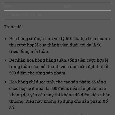
500+
0.2%
Tối đa 58 triệu / tuần
Trong đó:
Hoa hồng sẽ được tính với tỷ lệ 0.2% dựa trên doanh
thu cược hợp lệ của thành viên dưới, tối đa là 58
triệu đồng mỗi tuần.
Để nhận hoa hồng hàng tuần, tổng tiền cược hợp lệ
trong tuần của mỗi thành viên dưới cần đạt ít nhất
500 điểm cho từng sản phẩm.
Hoa hồng chỉ được tính cho các sản phẩm có tổng
cược hợp lệ ít nhất là 500 điểm; nếu sản phẩm nào
không đạt yêu cầu này thì không đủ điều kiện nhận
thưởng. Điều này không áp dụng cho sản phẩm Xổ
Số.