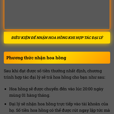
ĐIỀU KIỆN ĐỂ NHẬN HOA HỒNG KHI HỢP TÁC ĐẠI LÝ
Phương thức nhận hoa hồng
Sau khi đạt được số tiền thưởng nhất định, chương
trình hợp tác đại lý sẽ trả hoa hồng cho bạn như sau:
Hoa hồng sẽ được chuyển đến vào lúc 20:00 ngày
mùng 01 hàng tháng.
Đại lý sẽ nhận hoa hồng trực tiếp vào tài khoản của
họ. Số tiền hoa hồng có thể được rút ngay lập tức mà