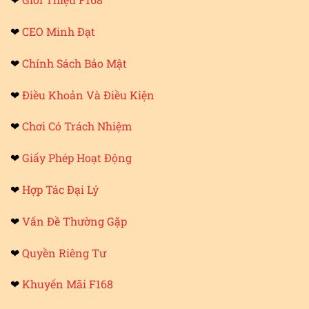
❤
CEO Minh Đạt
❤
Chính Sách Bảo Mật
❤
Điều Khoản Và Điều Kiện
❤
Chơi Có Trách Nhiệm
❤
Giấy Phép Hoạt Động
❤
Hợp Tác Đại Lý
❤
Vấn Đề Thường Gặp
❤
Quyền Riêng Tư
❤
Khuyến Mãi F168