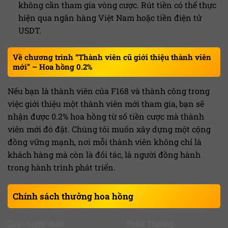
không cần tham gia vòng cược. Rút tiền có thể thực
hiện qua ngân hàng Việt Nam hoặc tiền điện tử
USDT.
Về chương trình “Thành viên cũ giới thiệu thành viên
mới” – Hoa hồng 0.2%
Nếu bạn là thành viên của F168 và thành công trong
việc giới thiệu một thành viên mới tham gia, bạn sẽ
nhận được 0.2% hoa hồng từ số tiền cược mà thành
viên mới đó đặt. Chúng tôi muốn xây dựng một cộng
đồng vững mạnh, nơi mỗi thành viên không chỉ là
khách hàng mà còn là đối tác, là người đồng hành
trong hành trình phát triển.
Chính sách thưởng hoa hồng
Cược tuyến dưới
Phần Thưởng